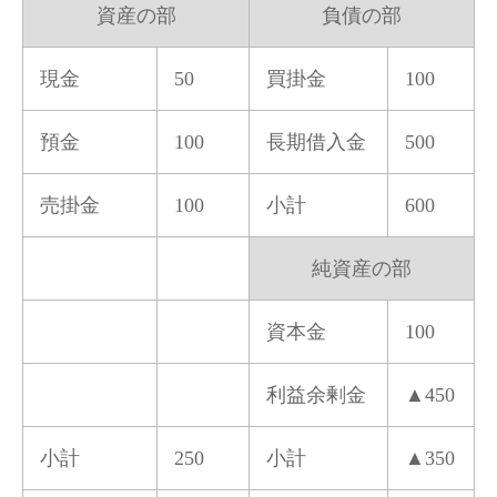
資産の部
負債の部
現金
50
買掛金
100
預金
100
長期借入金
500
売掛金
100
小計
600
純資産の部
資本金
100
利益余剰金
▲450
小計
250
小計
▲350