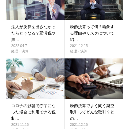
法人が決算を出さなかっ
粉飾決算って何？粉飾す
たらどうなる？延滞税や
る理由やリスクについて
無…
紹…
2022.04.7
2021.12.15
経理・決算
経理・決算
コロナの影響で赤字にな
粉飾決算でよく聞く架空
った場合に利用できる税
取引ってどんな取引？ど
制…
の…
2021.11.16
2021.12.16