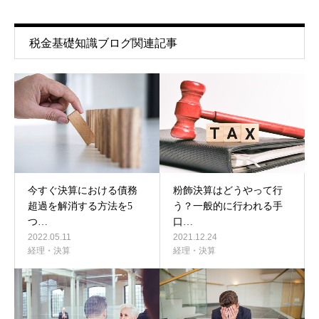
税金基礎知識ブログ関連記事
今すぐ決算における債務
粉飾決算はどうやって行
超過を解消する方法を5
う？一般的に行われる手
つ…
口…
2022.05.11
2021.12.24
経理・決算
経理・決算