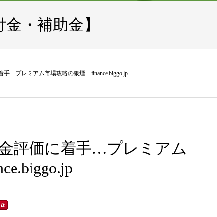
付金・補助金】
…プレミアム市場攻略の狼煙 – finance.biggo.jp
補助金評価に着手…プレミアム
.biggo.jp