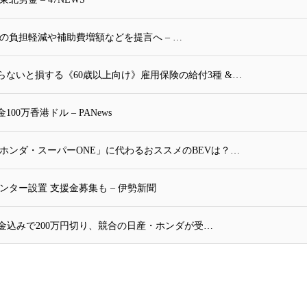
の負担軽減や補助費増額などを提言へ – …
ないと損する《60歳以上向け》雇用保険の給付3種 &…
万香港ドル – PANews
ホンダ・スーパーONE」に代わるおススメのBEVは？…
ター設置 支援金募集も – 伊勢新聞
補助金込みで200万円切り、競合の日産・ホンダが受…