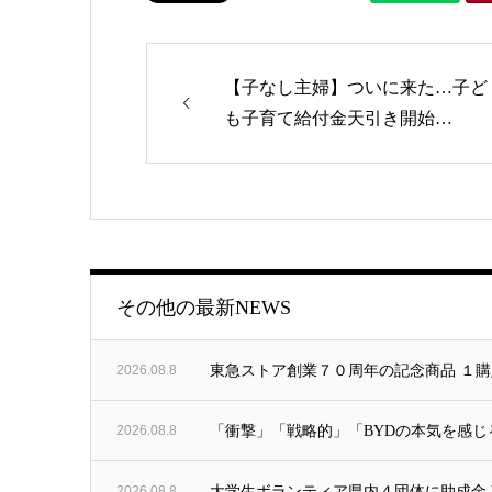
【子なし主婦】ついに来た…子ど
も子育て給付金天引き開始…
ゴリー
その他の最新NEWS
2026.08.8
東急ストア創業７０周年の記念商品 １購
2026.08.8
「衝撃」「戦略的」「BYDの本気を感じ
2026.08.8
大学生ボランティア県内４団体に助成金 東北