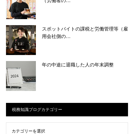
（労働者の…
スポットバイトの課税と労働管理等（雇
用会社側の…
年の中途に退職した人の年末調整
税務知識ブログカテゴリー
ログカテゴリー