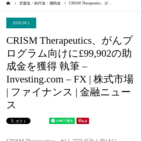
ーム
支援金・給付金・補助金
CRISM Therapeutics、が…
2026.06.1
CRISM Therapeutics、がんプ
ログラム向けに£99,902の助
成金を獲得 執筆 –
Investing.com – FX | 株式市場
| ファイナンス | 金融ニュー
ス