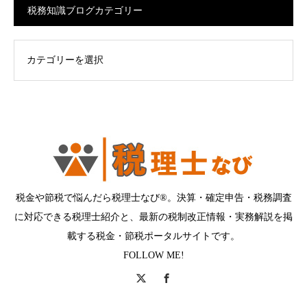
税務知識ブログカテゴリー
ログカテゴリー
税金や節税で悩んだら税理士なび®。決算・確定申告・税務調査
に対応できる税理士紹介と、最新の税制改正情報・実務解説を掲
載する税金・節税ポータルサイトです。
FOLLOW ME!