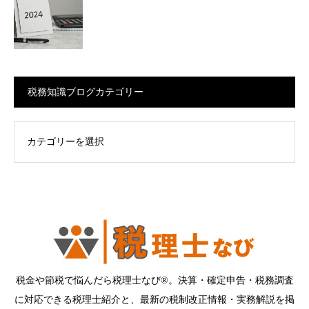
税務知識ブログカテゴリー
ログカテゴリー
税金や節税で悩んだら税理士なび®。決算・確定申告・税務調査
に対応できる税理士紹介と、最新の税制改正情報・実務解説を掲