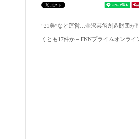
“21美”など運営…金沢芸術創造財団
くとも17件か – FNNプライムオンライン：July