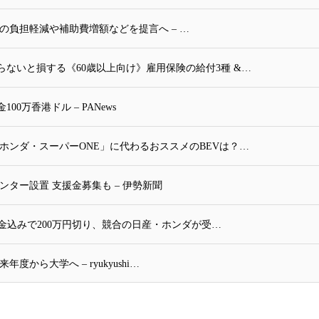
の負担軽減や補助費増額などを提言へ – …
ないと損する《60歳以上向け》雇用保険の給付3種 &…
万香港ドル – PANews
ホンダ・スーパーONE」に代わるおススメのBEVは？…
ター設置 支援金募集も – 伊勢新聞
補助金込みで200万円切り、競合の日産・ホンダが受…
から大学へ – ryukyushi…