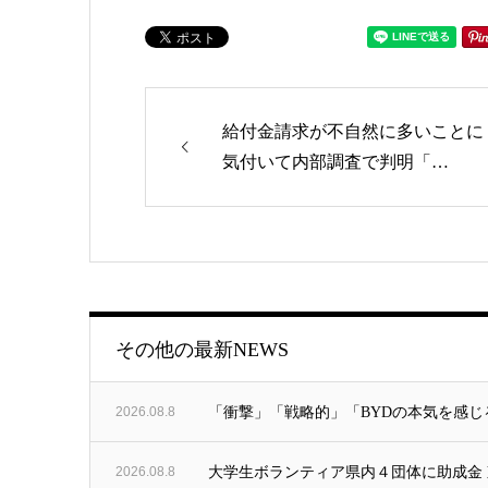
給付金請求が不自然に多いことに
気付いて内部調査で判明「…
ゴリー
その他の最新NEWS
2026.08.8
「衝撃」「戦略的」「BYDの本気を感じ
2026.08.8
大学生ボランティア県内４団体に助成金 東北