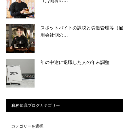
（労働者の…
スポットバイトの課税と労働管理等（雇
用会社側の…
年の中途に退職した人の年末調整
税務知識ブログカテゴリー
ログカテゴリー