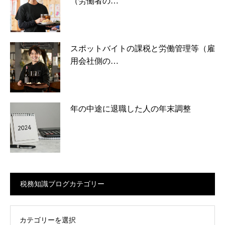
（労働者の…
スポットバイトの課税と労働管理等（雇
用会社側の…
年の中途に退職した人の年末調整
税務知識ブログカテゴリー
ログカテゴリー