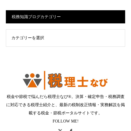
税務知識ブログカテゴリー
ログカテゴリー
税金や節税で悩んだら税理士なび®。決算・確定申告・税務調査
に対応できる税理士紹介と、最新の税制改正情報・実務解説を掲
載する税金・節税ポータルサイトです。
FOLLOW ME!