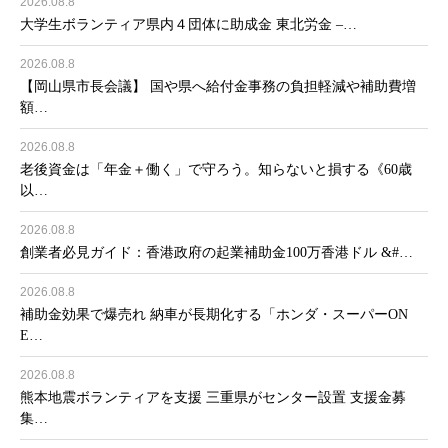
2026.08.8
大学生ボランティア県内４団体に助成金 東北労金 –…
2026.08.8
【岡山県市長会議】 国や県へ給付金事務の負担軽減や補助費増
額…
2026.08.8
老後資金は「年金＋働く」で守ろう。知らないと損する《60歳
以…
2026.08.8
創業者必見ガイド：香港政府の起業補助金100万香港ドル &#…
2026.08.8
補助金効果で爆売れ 納車が長期化する「ホンダ・スーパーON
E…
2026.08.8
熊本地震ボランティアを支援 三重県がセンター設置 支援金募
集…