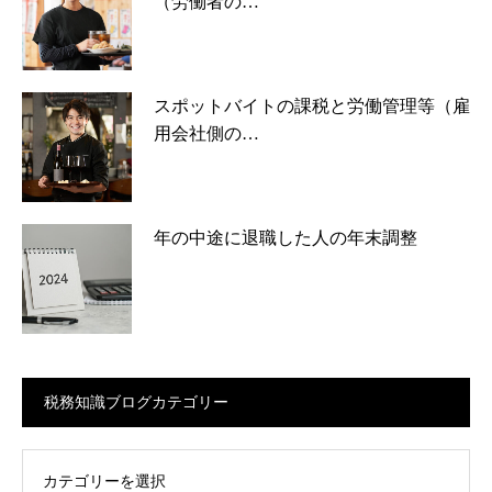
（労働者の…
スポットバイトの課税と労働管理等（雇
用会社側の…
年の中途に退職した人の年末調整
税務知識ブログカテゴリー
ログカテゴリー