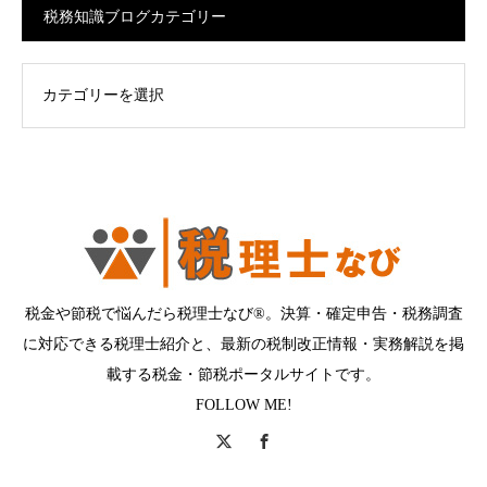
税務知識ブログカテゴリー
ログカテゴリー
税金や節税で悩んだら税理士なび®。決算・確定申告・税務調査
に対応できる税理士紹介と、最新の税制改正情報・実務解説を掲
載する税金・節税ポータルサイトです。
FOLLOW ME!