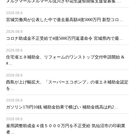
メルクマールメルマール流川さや花生誕祭開催支援金募集 …
2026.08.6
宮城労働局が公表した中で過去最高額4億5000万円 新型コロ…
2026.08.6
コロナ助成金不正受給で4億5000万円返還命令 宮城県内で最…
2026.08.6
住宅省エネ補助金、リフォームのワンストップ交付申請開始 &
#…
2026.08.6
酉島が上げ幅拡大、「スーパーエコポンプ」の省エネ補助金認定
を…
2026.08.6
ガソリン170円10銭 補助金効果で横ばい 補助金残高は約2…
2026.08.6
雇用調整助成金４億５０００万円を不正受給 気仙沼市の印刷業
者…