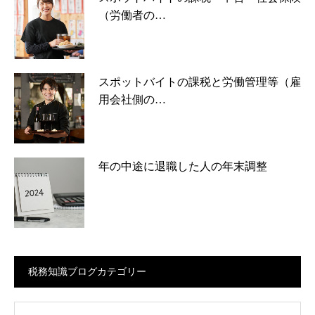
（労働者の…
スポットバイトの課税と労働管理等（雇
用会社側の…
年の中途に退職した人の年末調整
税務知識ブログカテゴリー
ログカテゴリー