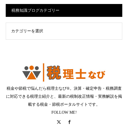
税務知識ブログカテゴリー
ログカテゴリー
税金や節税で悩んだら税理士なび®。決算・確定申告・税務調査
に対応できる税理士紹介と、最新の税制改正情報・実務解説を掲
載する税金・節税ポータルサイトです。
FOLLOW ME!