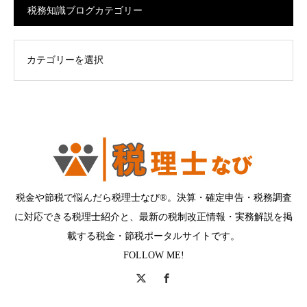
税務知識ブログカテゴリー
ログカテゴリー
税金や節税で悩んだら税理士なび®。決算・確定申告・税務調査
に対応できる税理士紹介と、最新の税制改正情報・実務解説を掲
載する税金・節税ポータルサイトです。
FOLLOW ME!