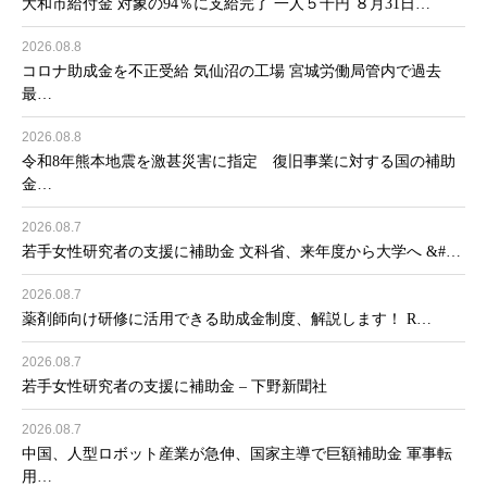
大和市給付金 対象の94％に支給完了 一人５千円 ８月31日…
2026.08.8
コロナ助成金を不正受給 気仙沼の工場 宮城労働局管内で過去
最…
2026.08.8
令和8年熊本地震を激甚災害に指定 復旧事業に対する国の補助
金…
2026.08.7
若手女性研究者の支援に補助金 文科省、来年度から大学へ &#…
2026.08.7
薬剤師向け研修に活用できる助成金制度、解説します！ R…
2026.08.7
若手女性研究者の支援に補助金 – 下野新聞社
2026.08.7
中国、人型ロボット産業が急伸、国家主導で巨額補助金 軍事転
用…