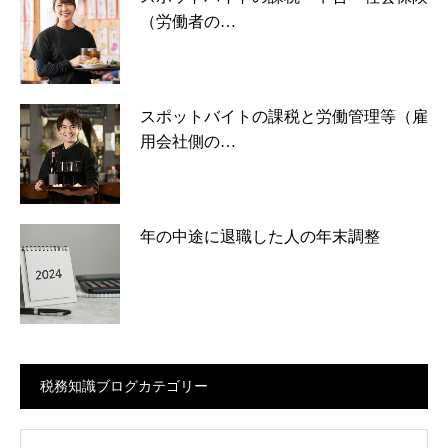
（労働者の…
スポットバイトの課税と労働管理等（雇
用会社側の…
年の中途に退職した人の年末調整
税務知識ブログカテゴリー
ログカテゴリー