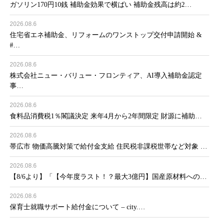
ガソリン170円10銭 補助金効果で横ばい 補助金残高は約2…
2026.08.6
住宅省エネ補助金、リフォームのワンストップ交付申請開始 &
#…
2026.08.6
株式会社ニュー・バリュー・フロンティア、AI導入補助金認定
事…
2026.08.6
食料品消費税1％閣議決定 来年4月から2年間限定 財源に補助…
2026.08.6
帯広市 物価高騰対策で給付金支給 住民税非課税世帯など対象 …
2026.08.6
【8/6より】「【今年度ラスト！？最大3億円】国産原材料への…
2026.08.6
保育士就職サポート給付金について – city.…