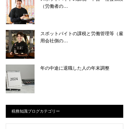
（労働者の…
スポットバイトの課税と労働管理等（雇
用会社側の…
年の中途に退職した人の年末調整
税務知識ブログカテゴリー
ログカテゴリー