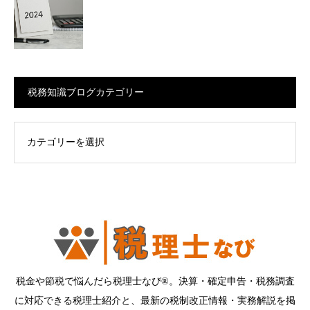
税務知識ブログカテゴリー
ログカテゴリー
税金や節税で悩んだら税理士なび®。決算・確定申告・税務調査
に対応できる税理士紹介と、最新の税制改正情報・実務解説を掲