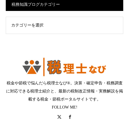
税務知識ブログカテゴリー
ログカテゴリー
税金や節税で悩んだら税理士なび®。決算・確定申告・税務調査
に対応できる税理士紹介と、最新の税制改正情報・実務解説を掲
載する税金・節税ポータルサイトです。
FOLLOW ME!