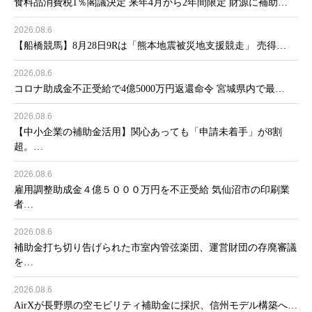
食料品消費税1％閣議決定 来年4月から2年間限定 財源に補助…
2026.08.6
【船橋競馬】8月28日9Rは「熊本地震被災地支援競走」 売得…
2026.08.6
コロナ助成金不正受給で4億5000万円返還命令 宮城県内で最…
2026.08.6
【中小企業の補助金活用】関心あっても「申請未着手」が8割
超。…
2026.08.6
雇用調整助成金４億５０００万円を不正受給 気仙沼市の印刷業
者…
2026.08.6
補助金打ち切り告げられた市室内管弦楽団、運営財団の存廃審議
を…
2026.08.6
AirXが長野県の空モビリティ補助金に採択、信州モデル構築へ…