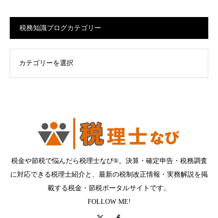
税務知識ブログカテゴリー
ログカテゴリー
税金や節税で悩んだら税理士なび®。決算・確定申告・税務調査
に対応できる税理士紹介と、最新の税制改正情報・実務解説を掲
載する税金・節税ポータルサイトです。
FOLLOW ME!