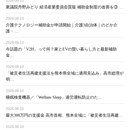
2026.08.10
衆議院丹野みどり 経済産業委員会質疑 補助金制度の改善を③ …
2026.08.10
介護テクノロジー補助金が申請開始｜介護3自治体｜のどか介
護・…
2026.08.10
今話題の「V2H」って何？家とEVの賢い暮らし方と最新補助
金…
2026.08.10
「被災者生活再建支援法を熊本県全域に適用見込み」高市総理が
明…
2026.08.10
睡眠検査機器／「Wellnee Sleep」過労運転防止のた…
2026.08.10
最大300万円の支援金 高市首相、熊本全域に「被災者生活再建…
2026.08.10