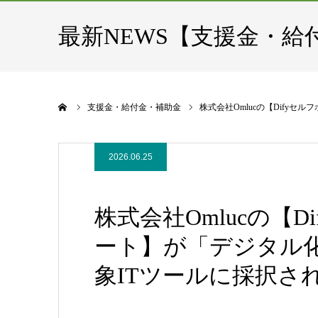
最新NEWS【支援金・給
ホーム
支援金・給付金・補助金
株式会社Omlucの【Difyセル
2026.06.25
株式会社Omlucの【
ート】が「デジタル化・
象ITツールに採択されまし