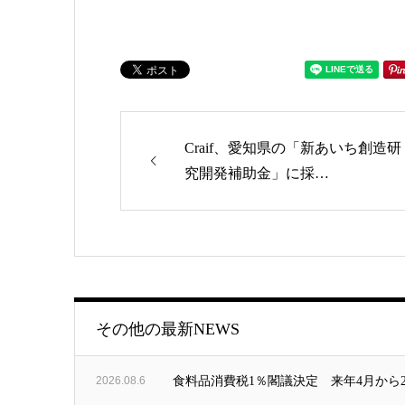
Craif、愛知県の「新あいち創造研
ゴリー
究開発補助金」に採…
その他の最新NEWS
2026.08.6
食料品消費税1％閣議決定 来年4月から