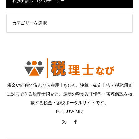
税務知識ブログカテゴリー
ログカテゴリー
税金や節税で悩んだら税理士なび®。決算・確定申告・税務調査
に対応できる税理士紹介と、最新の税制改正情報・実務解説を掲
載する税金・節税ポータルサイトです。
FOLLOW ME!