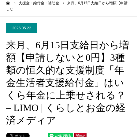
ーム
支援金・給付金・補助金
来月、6月15日支給日から増額【申請
しな…
2026.05.22
来月、6月15日支給日から増
額【申請しないと0円】3種
類の恒久的な支援制度「年
金生活者支援給付金」はい
くら年金に上乗せされる？
– LIMO | くらしとお金の経
済メディア