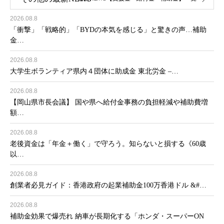
2026.08.8
「衝撃」「戦略的」「BYDの本気を感じる」と驚きの声…補助
金…
2026.08.8
大学生ボランティア県内４団体に助成金 東北労金 –…
2026.08.8
【岡山県市長会議】 国や県へ給付金事務の負担軽減や補助費増
額…
2026.08.8
老後資金は「年金＋働く」で守ろう。知らないと損する《60歳
以…
2026.08.8
創業者必見ガイド：香港政府の起業補助金100万香港ドル &#…
2026.08.8
補助金効果で爆売れ 納車が長期化する「ホンダ・スーパーON