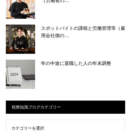
（労働者の…
スポットバイトの課税と労働管理等（雇
用会社側の…
年の中途に退職した人の年末調整
税務知識ブログカテゴリー
ログカテゴリー