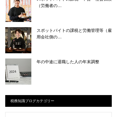
（労働者の…
スポットバイトの課税と労働管理等（雇
用会社側の…
年の中途に退職した人の年末調整
税務知識ブログカテゴリー
ログカテゴリー