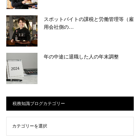
スポットバイトの課税と労働管理等（雇
用会社側の…
年の中途に退職した人の年末調整
税務知識ブログカテゴリー
ログカテゴリー