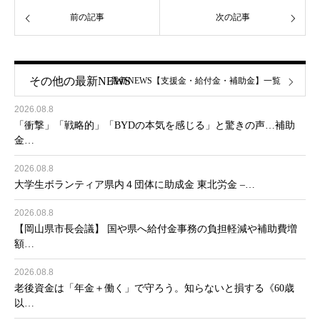
前の記事
次の記事
その他の最新NEWS
最新NEWS【支援金・給付金・補助金】一覧
2026.08.8
「衝撃」「戦略的」「BYDの本気を感じる」と驚きの声…補助
金…
2026.08.8
大学生ボランティア県内４団体に助成金 東北労金 –…
2026.08.8
【岡山県市長会議】 国や県へ給付金事務の負担軽減や補助費増
額…
2026.08.8
老後資金は「年金＋働く」で守ろう。知らないと損する《60歳
以…