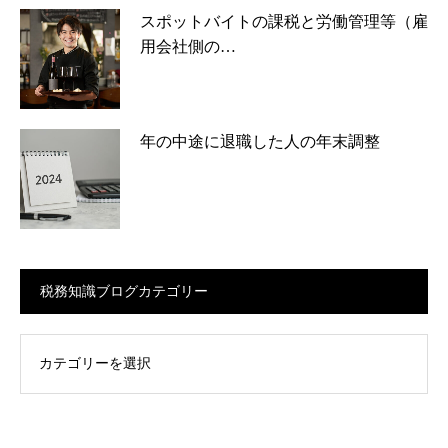
スポットバイトの課税と労働管理等（雇
用会社側の…
年の中途に退職した人の年末調整
税務知識ブログカテゴリー
ログカテゴリー