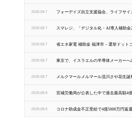
2026.08.7
フォーデイズ自立支援協会、ライフサイエ
2026.08.7
スマレジ、「デジタル化・AI導入補助金2
2026.08.7
省エネ家電 補助金 福津市 – 選挙ドット
2026.08.7
東京で、イスラエルの半導体メーカーへの1
2026.08.7
メルクマールメルマール流川さや花生誕祭開催
2026.08.6
宮城労働局が公表した中で過去最高額4億
2026.08.6
コロナ助成金不正受給で4億5000万円返還