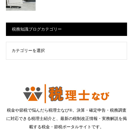
税務知識ブログカテゴリー
ログカテゴリー
税金や節税で悩んだら税理士なび®。決算・確定申告・税務調査
に対応できる税理士紹介と、最新の税制改正情報・実務解説を掲
載する税金・節税ポータルサイトです。