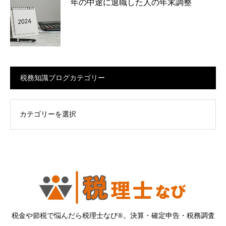
年の中途に退職した人の年末調整
税務知識ブログカテゴリー
ログカテゴリー
税金や節税で悩んだら税理士なび®。決算・確定申告・税務調査