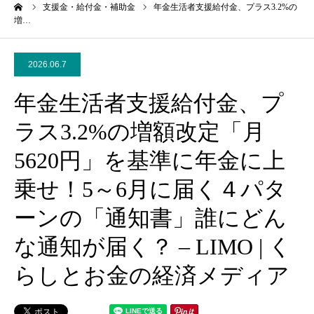
ーム
支援金・給付金・補助金
年金生活者支援給付金、プラス3.2%の
増…
2026.06.7
年金生活者支援給付金、プ
ラス3.2%の増額改定「月
5620円」を基準に年金に上
乗せ！5～6月に届く４パタ
ーンの「通知書」誰にどん
な通知が届く？ – LIMO | く
らしとお金の経済メディア