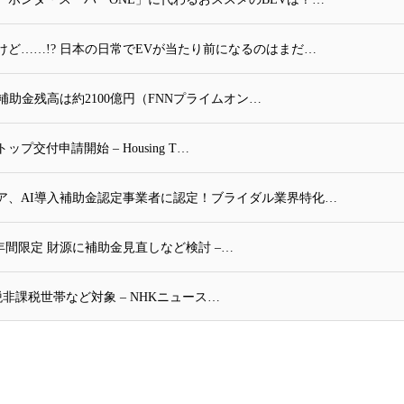
ど……!? 日本の日常でEVが当たり前になるのはまだ…
 補助金残高は約2100億円（FNNプライムオン…
付申請開始 – Housing T…
ア、AI導入補助金認定事業者に認定！ブライダル業界特化…
年間限定 財源に補助金見直しなど検討 –…
非課税世帯など対象 – NHKニュース…