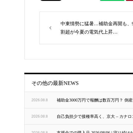
中東情勢に猛暑…補助金再開も、
割超が今夏の電気代上昇…
ゴリー
その他の最新NEWS
2026.08.8
補助金3000万円で報酬は数百万円？ 
2026.08.8
自己負担少で接種率高く、京大 – カナロ
2026.08.8
支援金での購入品 2026/08/06 | 