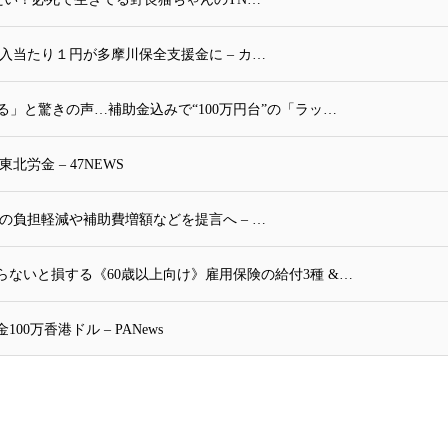
入当たり１円が多摩川保全支援金に – カ…
る」と驚きの声…補助金込みで“100万円台”の「ラッ…
労金 – 47NEWS
の負担軽減や補助費増額などを提言へ – …
ないと損する《60歳以上向け》雇用保険の給付3種 &…
万香港ドル – PANews