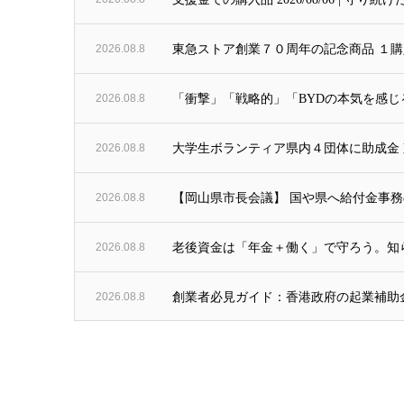
2026.08.8
東急ストア創業７０周年の記念商品 １購
2026.08.8
「衝撃」「戦略的」「BYDの本気を感じ
2026.08.8
大学生ボランティア県内４団体に助成金 東北
2026.08.8
【岡山県市長会議】 国や県へ給付金事務
2026.08.8
老後資金は「年金＋働く」で守ろう。知ら
2026.08.8
創業者必見ガイド：香港政府の起業補助金100