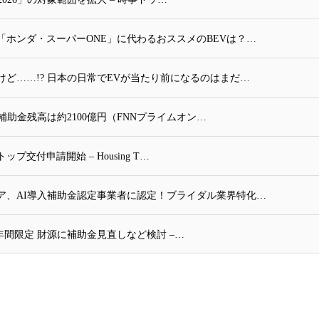
ホンダ・スーパーONE」に代わるおススメのBEVは？…
ど……!? 日本の日常でEVが当たり前になるのはまだ…
 補助金残高は約2100億円（FNNプライムオン…
付申請開始 – Housing T…
ア、AI導入補助金認定事業者に認定！ブライダル業界特化…
年間限定 財源に補助金見直しなど検討 –…