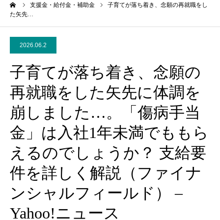
ーム
支援金・給付金・補助金
子育てが落ち着き、念願の再就職をし
た矢先…
2026.06.2
子育てが落ち着き、念願の
再就職をした矢先に体調を
崩しました…。「傷病手当
金」は入社1年未満でももら
えるのでしょうか？ 支給要
件を詳しく解説（ファイナ
ンシャルフィールド） –
Yahoo!ニュース