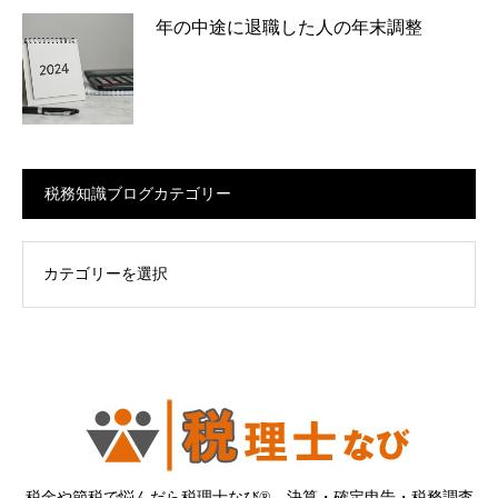
年の中途に退職した人の年末調整
税務知識ブログカテゴリー
ログカテゴリー
税金や節税で悩んだら税理士なび®。決算・確定申告・税務調査