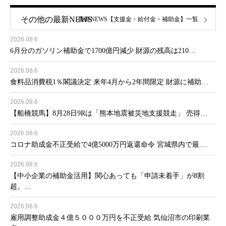
その他の最新NEWS
最新NEWS【支援金・給付金・補助金】一覧
2026.08.6
6月分のガソリン補助金で1700億円減少 財源の残高は210…
2026.08.6
食料品消費税1％閣議決定 来年4月から2年間限定 財源に補助…
2026.08.6
【船橋競馬】8月28日9Rは「熊本地震被災地支援競走」 売得…
2026.08.6
コロナ助成金不正受給で4億5000万円返還命令 宮城県内で最…
2026.08.6
【中小企業の補助金活用】関心あっても「申請未着手」が8割
超。…
2026.08.6
雇用調整助成金４億５０００万円を不正受給 気仙沼市の印刷業