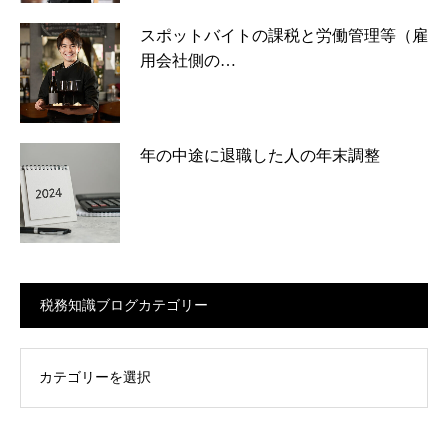
スポットバイトの課税と労働管理等（雇
用会社側の…
年の中途に退職した人の年末調整
税務知識ブログカテゴリー
ログカテゴリー