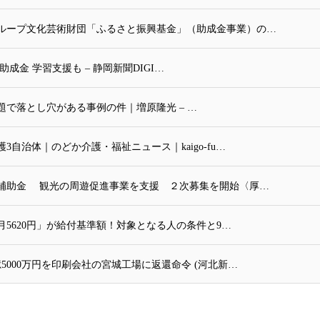
ループ文化芸術財団「ふるさと振興基金」（助成金事業）の…
金 学習支援も – 静岡新聞DIGI…
で落とし穴がある事例の件｜増原隆光 – …
自治体｜のどか介護・福祉ニュース｜kaigo-fu…
補助金 観光の周遊促進事業を支援 ２次募集を開始〈厚…
月5620円」が給付基準額！対象となる人の条件と9…
000万円を印刷会社の宮城工場に返還命令 (河北新…