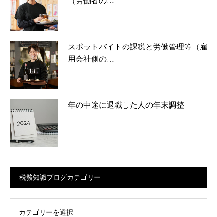
（労働者の…
スポットバイトの課税と労働管理等（雇
用会社側の…
年の中途に退職した人の年末調整
税務知識ブログカテゴリー
ログカテゴリー