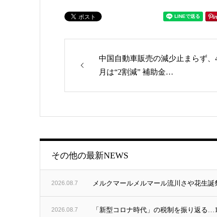
中国自動車販売の減少止まらず、
月は“2割減” 補助金…
ゴリー
その他の最新NEWS
2026.08.7
メルクマールメルマール流川さや花生誕祭
2026.08.7
「新型コロナ時代」の税制を振り返る…