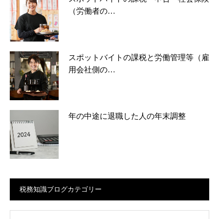
（労働者の…
スポットバイトの課税と労働管理等（雇
用会社側の…
年の中途に退職した人の年末調整
税務知識ブログカテゴリー
ログカテゴリー