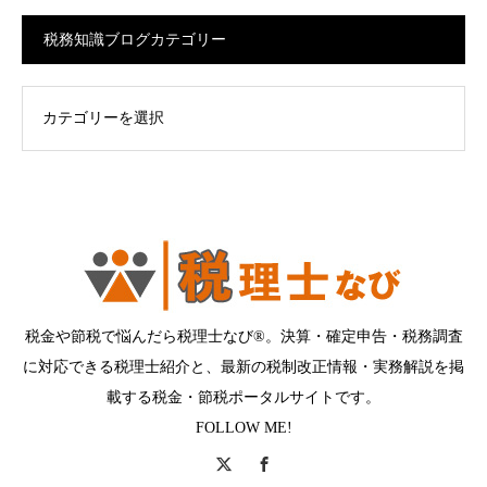
税務知識ブログカテゴリー
ログカテゴリー
税金や節税で悩んだら税理士なび®。決算・確定申告・税務調査
に対応できる税理士紹介と、最新の税制改正情報・実務解説を掲
載する税金・節税ポータルサイトです。
FOLLOW ME!