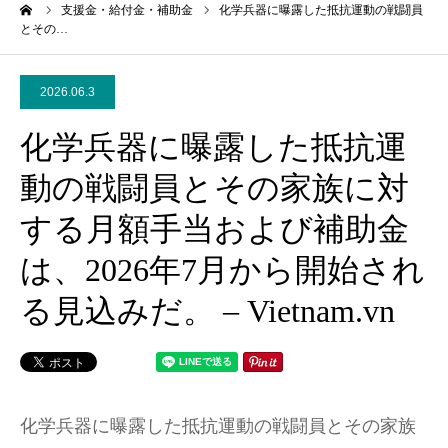
ーム
支援金・給付金・補助金
化学兵器に曝露した抵抗運動の戦闘員
とその…
2026.06.3
化学兵器に曝露した抵抗運
動の戦闘員とその家族に対
する月額手当および補助金
は、2026年7月から開始され
る見込みだ。 – Vietnam.vn
化学兵器に曝露した抵抗運動の戦闘員とその家族