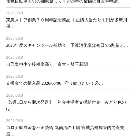
電気自動車(EV)の補助金って？2026年の金額の目安や申請…
2026.08.9
東急ストア創業７０周年記念商品 １缶購入当たり１円が多摩川
保…
2026.08.8
2026年度スキャンツール補助金、予算消化率は初日で5割超え…
2026.08.8
自己負担少で接種率高く、京大 – 埼玉新聞
2026.08.8
支援金での購入品 2026/08/06 | 守り続けたい！必…
2026.08.8
【9月1日から順次発送】「年金生活者支援給付金」みどり色の
は…
2026.08.8
コロナ助成金を不正受給 気仙沼の工場 宮城労働局管内で過去
最…