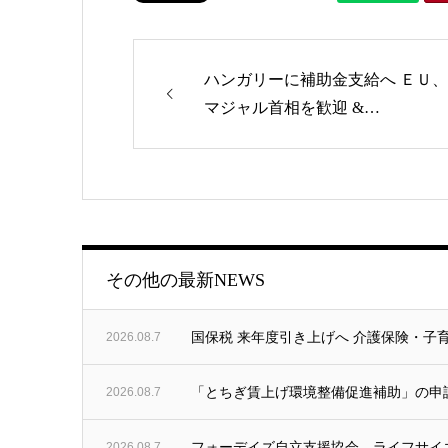
ハンガリーに補助金支給へ ＥＵ、
マジャル首相を歓迎 &…
ゴリー
その他の最新NEWS
2026.08.7
国保税 来年度引き上げへ 介護保険・子育
2026.08.7
「とちぎ賃上げ環境整備促進補助」の申
2026.08.7
フォーデイズ自立支援協会、ライフサイエ