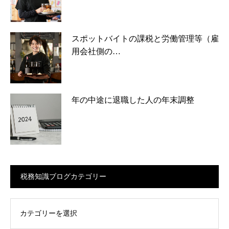
スポットバイトの課税と労働管理等（雇
用会社側の…
年の中途に退職した人の年末調整
税務知識ブログカテゴリー
ログカテゴリー