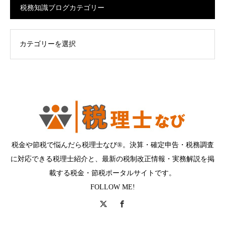
税務知識ブログカテゴリー
ログカテゴリー
税金や節税で悩んだら税理士なび®。決算・確定申告・税務調査
に対応できる税理士紹介と、最新の税制改正情報・実務解説を掲
載する税金・節税ポータルサイトです。
FOLLOW ME!