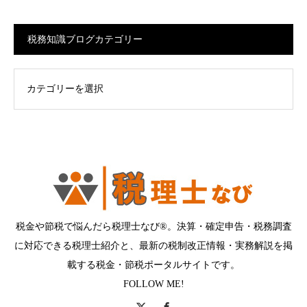
税務知識ブログカテゴリー
ログカテゴリー
税金や節税で悩んだら税理士なび®。決算・確定申告・税務調査
に対応できる税理士紹介と、最新の税制改正情報・実務解説を掲
載する税金・節税ポータルサイトです。
FOLLOW ME!