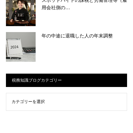
スポットバイトの課税と労働管理等（雇
用会社側の…
年の中途に退職した人の年末調整
税務知識ブログカテゴリー
ログカテゴリー