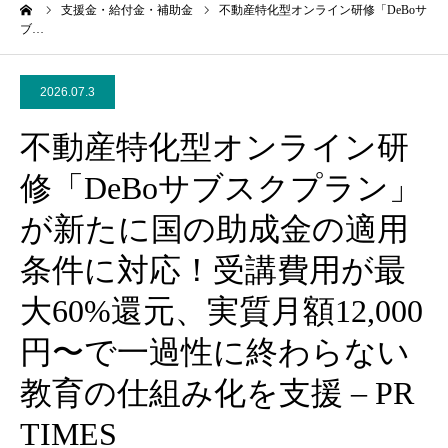
ーム
支援金・給付金・補助金
不動産特化型オンライン研修「DeBoサ
ブ…
2026.07.3
不動産特化型オンライン研
修「DeBoサブスクプラン」
が新たに国の助成金の適用
条件に対応！受講費用が最
大60%還元、実質月額12,000
円〜で一過性に終わらない
教育の仕組み化を支援 – PR
TIMES