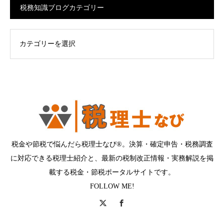
税務知識ブログカテゴリー
ログカテゴリー
税金や節税で悩んだら税理士なび®。決算・確定申告・税務調査
に対応できる税理士紹介と、最新の税制改正情報・実務解説を掲
載する税金・節税ポータルサイトです。
FOLLOW ME!