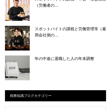
（労働者の…
スポットバイトの課税と労働管理等（雇
用会社側の…
年の中途に退職した人の年末調整
税務知識ブログカテゴリー
ログカテゴリー