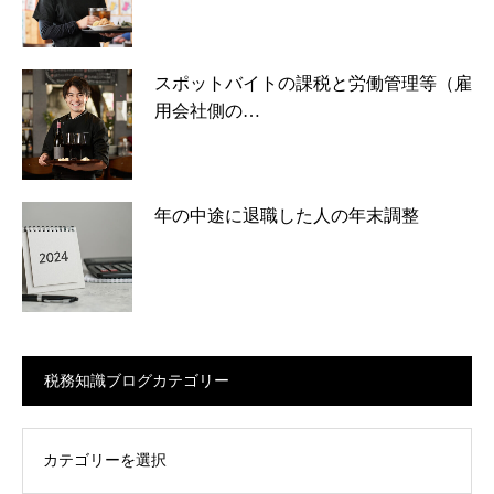
スポットバイトの課税と労働管理等（雇
用会社側の…
年の中途に退職した人の年末調整
税務知識ブログカテゴリー
ログカテゴリー