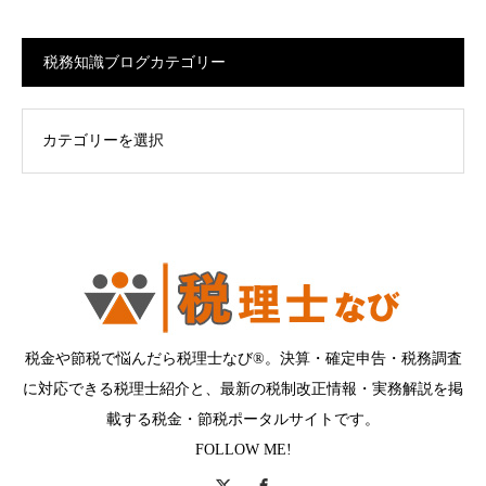
税務知識ブログカテゴリー
ログカテゴリー
税金や節税で悩んだら税理士なび®。決算・確定申告・税務調査
に対応できる税理士紹介と、最新の税制改正情報・実務解説を掲
載する税金・節税ポータルサイトです。
FOLLOW ME!