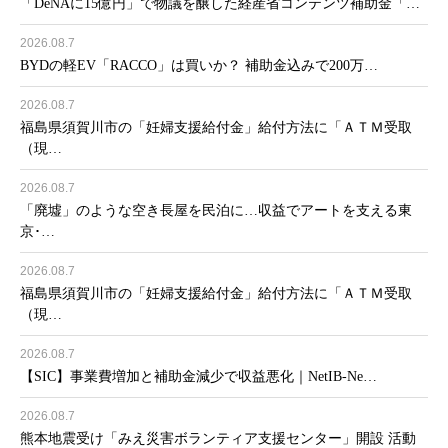
「DeNAに15億円」で物議を醸した経産省コンテンツ補助金「…
2026.08.7
BYDの軽EV「RACCO」は買いか？ 補助金込みで200万…
2026.08.7
福島県須賀川市の「妊婦支援給付金」給付方法に「ＡＴＭ受取
（現…
2026.08.7
「廃墟」のような空き長屋を民泊に…収益でアートを支える東
京･…
2026.08.7
福島県須賀川市の「妊婦支援給付金」給付方法に「ＡＴＭ受取
（現…
2026.08.7
【SIC】事業費増加と補助金減少で収益悪化｜NetIB-Ne…
2026.08.7
熊本地震受け「みえ災害ボランティア支援センター」開設 活動